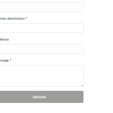
rreo electrónico
*
léfono
nsaje
*