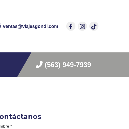
ventas@viajesgondi.com
(563) 949-7939
ontáctanos
mbre
*