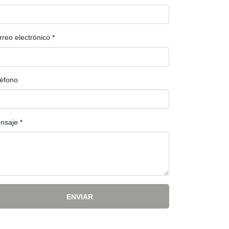
rreo electrónico
*
léfono
nsaje
*