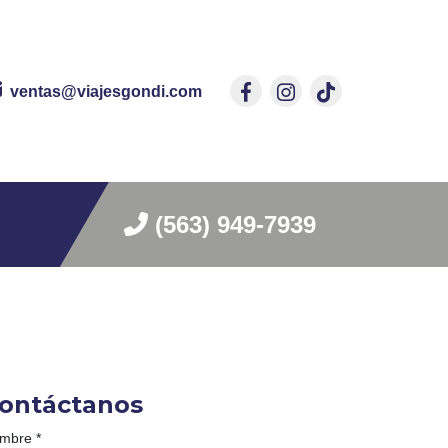
ventas@viajesgondi.com
(563) 949-7939
ontáctanos
mbre
*