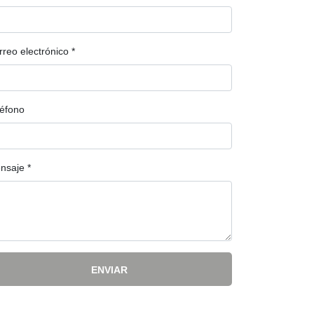
rreo electrónico
*
léfono
nsaje
*