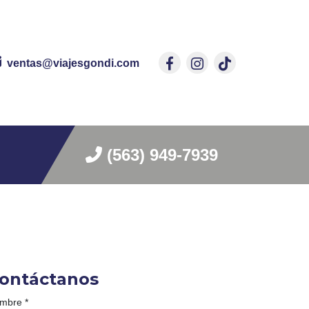
ventas@viajesgondi.com
(563) 949-7939
ontáctanos
mbre
*