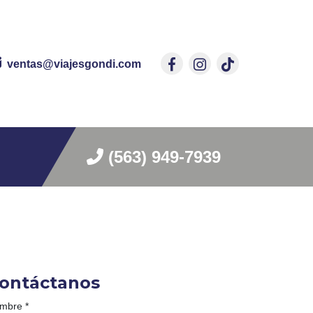
ventas@viajesgondi.com
(563) 949-7939
ontáctanos
mbre
*