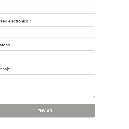
rreo electrónico
*
léfono
nsaje
*